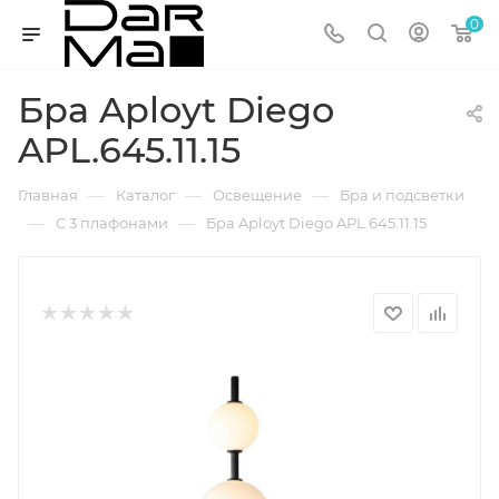
0
Бра Aployt Diego
APL.645.11.15
—
—
—
Главная
Каталог
Освещение
Бра и подсветки
—
—
С 3 плафонами
Бра Aployt Diego APL.645.11.15