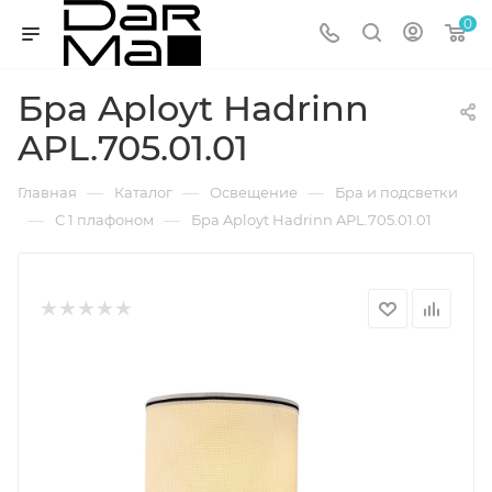
0
Бра Aployt Hadrinn
APL.705.01.01
—
—
—
Главная
Каталог
Освещение
Бра и подсветки
—
—
С 1 плафоном
Бра Aployt Hadrinn APL.705.01.01