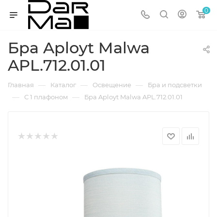
0
Бра Aployt Malwa
APL.712.01.01
—
—
—
Главная
Каталог
Освещение
Бра и подсветки
—
—
С 1 плафоном
Бра Aployt Malwa APL.712.01.01