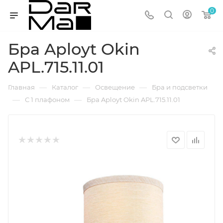
0
Бра Aployt Okin
APL.715.11.01
—
—
—
Главная
Каталог
Освещение
Бра и подсветки
—
—
С 1 плафоном
Бра Aployt Okin APL.715.11.01