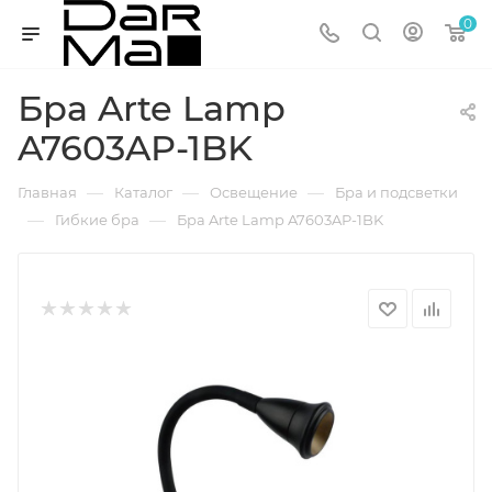
0
Бра Arte Lamp
A7603AP-1BK
—
—
—
Главная
Каталог
Освещение
Бра и подсветки
—
—
Гибкие бра
Бра Arte Lamp A7603AP-1BK