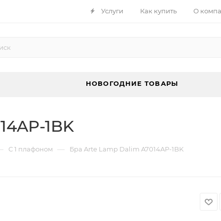
Услуги
Как купить
О комп
НОВОГОДНИЕ ТОВАРЫ
014AP-1BK
—
—
С 1 плафоном
Бра Arte Lamp Dalim A7014AP-1BK