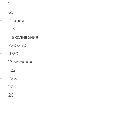
1
60
Италия
E14
Накаливания
220-240
IP20
12 месяцев
1.22
22.5
22
20