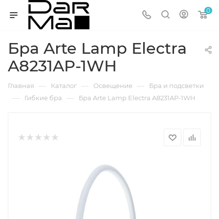
0
Бра Arte Lamp Electra
A8231AP-1WH
—
—
—
Главная
Каталог
Освещение
Бра и подсветки
—
—
Гибкие бра
Бра Arte Lamp Electra A8231AP-1WH