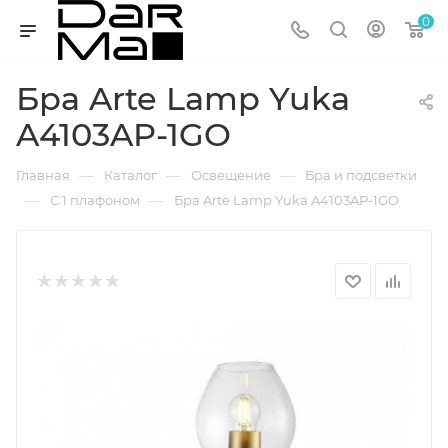
0
Бра Arte Lamp Yuka
A4103AP-1GO
—
—
—
Главная
Каталог
Освещение
Бра и подсветки
—
—
С 1 плафоном
Бра Arte Lamp Yuka A4103AP-1GO