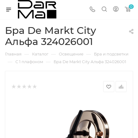
0
Бра De Markt City
Альфа 324026001
—
—
—
Главная
Каталог
Освещение
Бра и подсветки
—
—
С 1 плафоном
Бра De Markt City Альфа 324026001