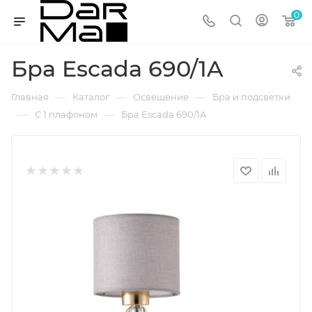
0
Бра Escada 690/1A
—
—
—
Главная
Каталог
Освещение
Бра и подсветки
—
—
С 1 плафоном
Бра Escada 690/1A