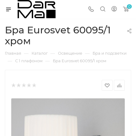
0
Бра Eurosvet 60095/1
хром
—
—
—
Главная
Каталог
Освещение
Бра и подсветки
—
—
С 1 плафоном
Бра Eurosvet 60095/1 хром