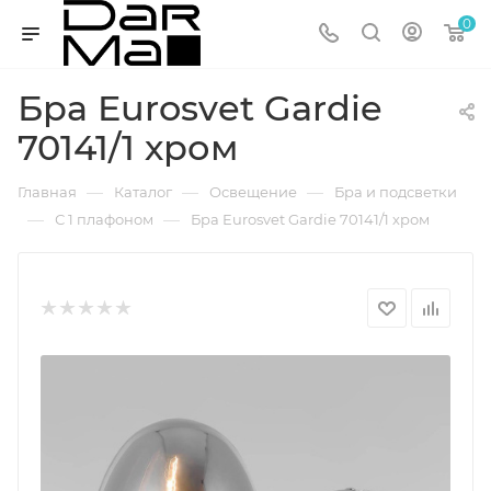
0
Бра Eurosvet Gardie
70141/1 хром
—
—
—
Главная
Каталог
Освещение
Бра и подсветки
—
—
С 1 плафоном
Бра Eurosvet Gardie 70141/1 хром