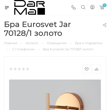
0
Бра Eurosvet Jar
70128/1 золото
—
—
—
Главная
Каталог
Освещение
Бра и подсветки
—
—
С 1 плафоном
Бра Eurosvet Jar 70128/1 золото