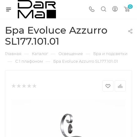
0
Бра Evoluce Azzurro
SL177.101.01
—
—
—
Главная
Каталог
Освещение
Бра и подсветки
—
—
С 1 плафоном
Бра Evoluce Azzurro SL177.101.01