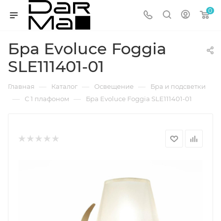
0
Бра Evoluce Foggia
SLE111401-01
—
—
—
Главная
Каталог
Освещение
Бра и подсветки
—
—
С 1 плафоном
Бра Evoluce Foggia SLE111401-01