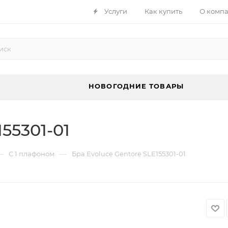
Услуги
Как купить
О комп
НОВОГОДНИЕ ТОВАРЫ
55301-01
—
—
С 1 плафоном
Бра Evoluce Gentore SLE155301-01