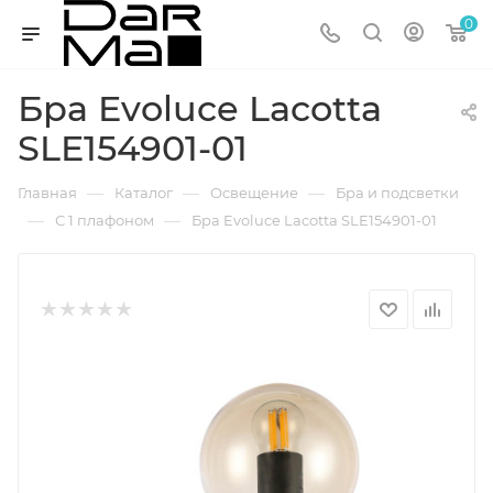
0
Бра Evoluce Lacotta
SLE154901-01
—
—
—
Главная
Каталог
Освещение
Бра и подсветки
—
—
С 1 плафоном
Бра Evoluce Lacotta SLE154901-01