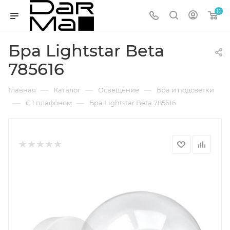
0
Бра Lightstar Beta
785616
—
—
—
Главная
Каталог
Освещение
Бра и подсветки
—
—
С 1 плафоном
Бра Lightstar Beta 785616