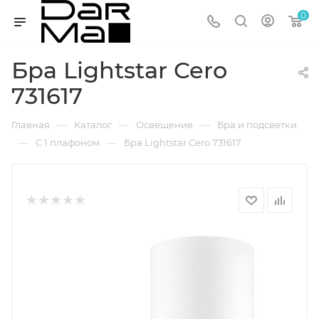
0
Бра Lightstar Cero
731617
—
—
—
Главная
Каталог
Освещение
Бра и подсветки
—
—
С 1 плафоном
Бра Lightstar Cero 731617