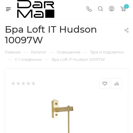
0
Бра Loft IT Hudson
10097W
—
—
—
Главная
Каталог
Освещение
Бра и подсветки
—
—
С 1 плафоном
Бра Loft IT Hudson 10097W