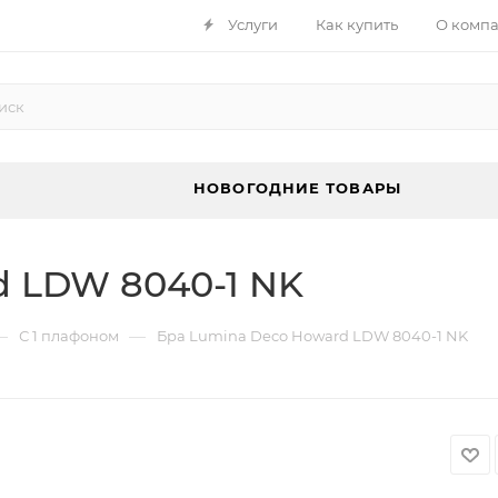
Услуги
Как купить
О комп
НОВОГОДНИЕ ТОВАРЫ
d LDW 8040-1 NK
—
—
С 1 плафоном
Бра Lumina Deco Howard LDW 8040-1 NK