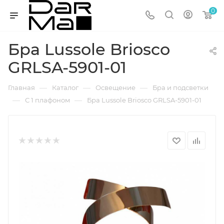
0
Бра Lussole Briosco
GRLSA-5901-01
—
—
—
Главная
Каталог
Освещение
Бра и подсветки
—
—
С 1 плафоном
Бра Lussole Briosco GRLSA-5901-01