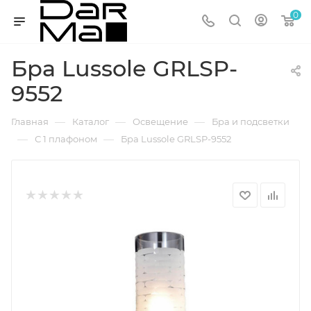
0
Бра Lussole GRLSP-
9552
—
—
—
Главная
Каталог
Освещение
Бра и подсветки
—
—
С 1 плафоном
Бра Lussole GRLSP-9552