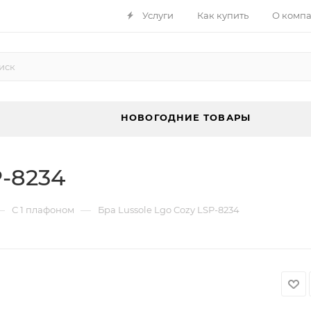
Услуги
Как купить
О комп
НОВОГОДНИЕ ТОВАРЫ
P-8234
—
—
С 1 плафоном
Бра Lussole Lgo Cozy LSP-8234