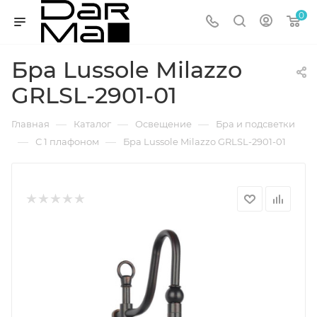
0
Бра Lussole Milazzo
GRLSL-2901-01
—
—
—
Главная
Каталог
Освещение
Бра и подсветки
—
—
С 1 плафоном
Бра Lussole Milazzo GRLSL-2901-01