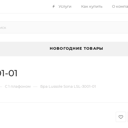
Услуги
Как купить
О комп
НОВОГОДНИЕ ТОВАРЫ
1-01
—
—
С 1 плафоном
Бра Lussole Sona LSL-3001-01