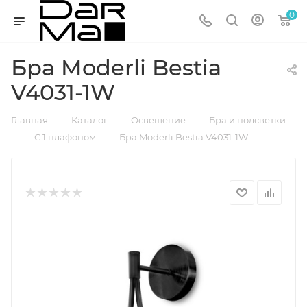
0
Бра Moderli Bestia
V4031-1W
—
—
—
Главная
Каталог
Освещение
Бра и подсветки
—
—
С 1 плафоном
Бра Moderli Bestia V4031-1W