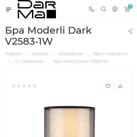
0
Бра Moderli Dark
V2583-1W
—
—
—
Главная
Каталог
Освещение
Бра и подсветки
—
—
С 1 плафоном
Бра Moderli Dark V2583-1W