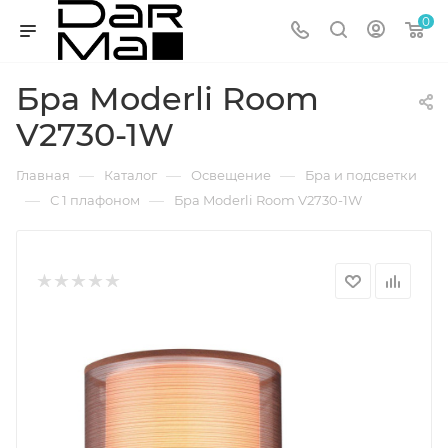
0
Бра Moderli Room
V2730-1W
—
—
—
Главная
Каталог
Освещение
Бра и подсветки
—
—
С 1 плафоном
Бра Moderli Room V2730-1W