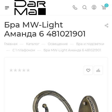
0
Бра MW-Light
Аманда 6 481021901
—
—
—
Главная
Каталог
Освещение
Бра и подсветки
—
—
С 1 плафоном
Бра MW-Light Аманда 6 481021901