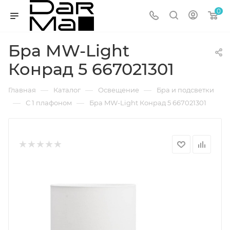
0
Бра MW-Light
Конрад 5 667021301
—
—
—
Главная
Каталог
Освещение
Бра и подсветки
—
—
С 1 плафоном
Бра MW-Light Конрад 5 667021301