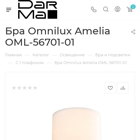
0
Бра Omnilux Amelia
OML-56701-01
—
—
—
Главная
Каталог
Освещение
Бра и подсветки
—
—
С 1 плафоном
Бра Omnilux Amelia OML-56701-01