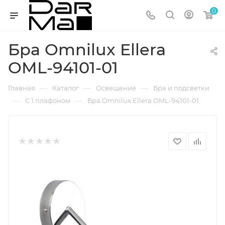
0
Бра Omnilux Ellera
OML-94101-01
—
—
—
Главная
Каталог
Освещение
Бра и подсветки
—
—
С 1 плафоном
Бра Omnilux Ellera OML-94101-01