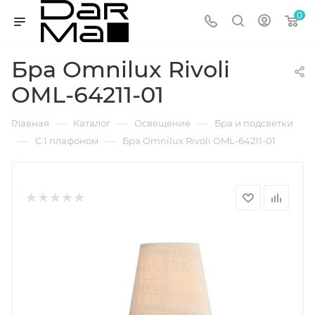
0
Бра Omnilux Rivoli
OML-64211-01
—
—
—
Главная
Каталог
Освещение
Бра и подсветки
—
—
С 1 плафоном
Бра Omnilux Rivoli OML-64211-01