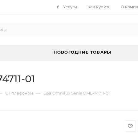
Услуги
Как купить
О комп
НОВОГОДНИЕ ТОВАРЫ
4711-01
—
—
С 1 плафоном
Бра Omnilux Senis OML-74711-01