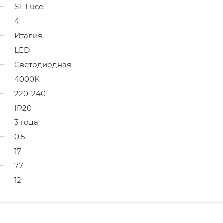
ST Luce
4
Италия
LED
Светодиодная
4000K
220-240
IP20
3 года
0.5
17
77
12