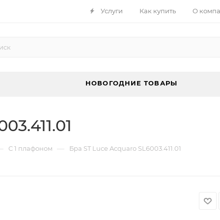
Услуги
Как купить
О комп
НОВОГОДНИЕ ТОВАРЫ
03.411.01
—
—
С 1 плафоном
Бра ST Luce Acquaro SL6003.411.01