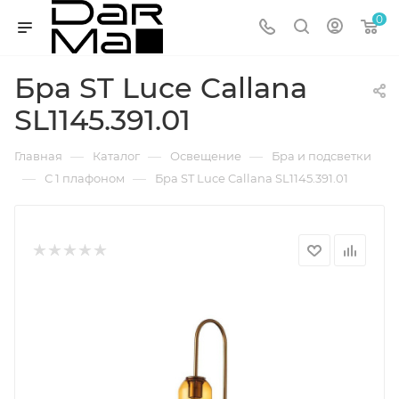
0
Бра ST Luce Callana
SL1145.391.01
—
—
—
Главная
Каталог
Освещение
Бра и подсветки
—
—
С 1 плафоном
Бра ST Luce Callana SL1145.391.01