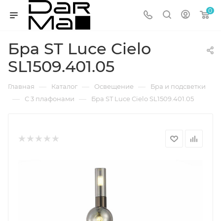
0
Бра ST Luce Cielo
SL1509.401.05
—
—
—
Главная
Каталог
Освещение
Бра и подсветки
—
—
С 3 плафонами
Бра ST Luce Cielo SL1509.401.05