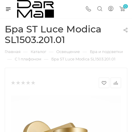
0
Бра ST Luce Modica
SL1503.201.01
—
—
—
Главная
Каталог
Освещение
Бра и подсветки
—
—
С 1 плафоном
Бра ST Luce Modica SL1503.201.01