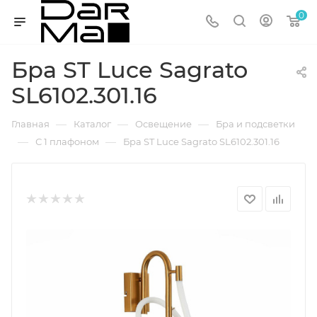
0
Бра ST Luce Sagrato
SL6102.301.16
—
—
—
Главная
Каталог
Освещение
Бра и подсветки
—
—
С 1 плафоном
Бра ST Luce Sagrato SL6102.301.16