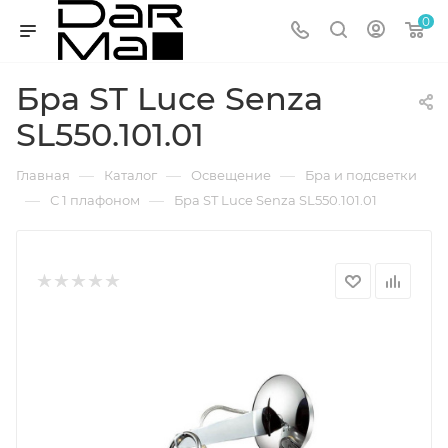
0
Бра ST Luce Senza
SL550.101.01
—
—
—
Главная
Каталог
Освещение
Бра и подсветки
—
—
С 1 плафоном
Бра ST Luce Senza SL550.101.01