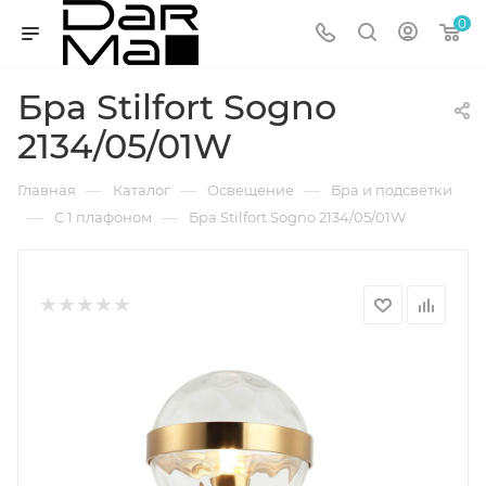
0
Бра Stilfort Sogno
2134/05/01W
—
—
—
Главная
Каталог
Освещение
Бра и подсветки
—
—
С 1 плафоном
Бра Stilfort Sogno 2134/05/01W