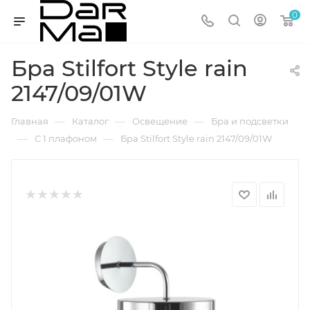
0
Бра Stilfort Style rain
2147/09/01W
—
—
—
Главная
Каталог
Освещение
Бра и подсветки
—
—
С 1 плафоном
Бра Stilfort Style rain 2147/09/01W