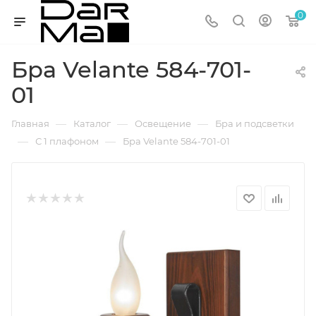
0
Бра Velante 584-701-
01
—
—
—
Главная
Каталог
Освещение
Бра и подсветки
—
—
С 1 плафоном
Бра Velante 584-701-01