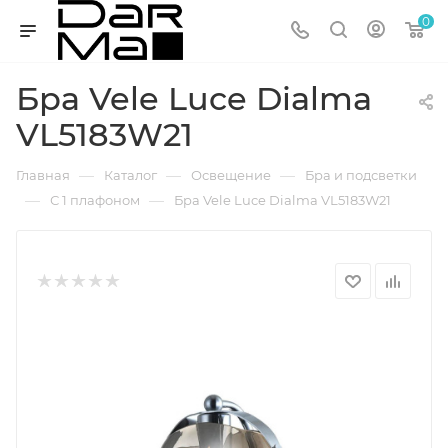
0
Бра Vele Luce Dialma
VL5183W21
—
—
—
Главная
Каталог
Освещение
Бра и подсветки
—
—
С 1 плафоном
Бра Vele Luce Dialma VL5183W21