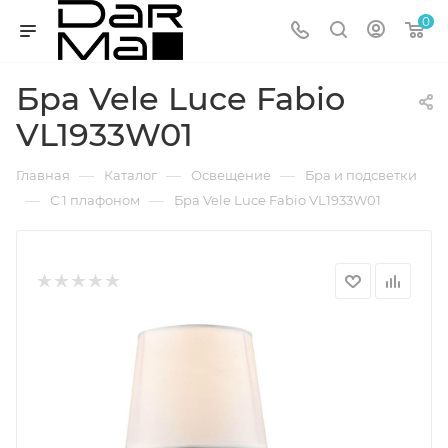
0
Бра Vele Luce Fabio
VL1933W01
—
—
—
Главная
Каталог
Освещение
Бра и подсветки
—
—
С 1 плафоном
Бра Vele Luce Fabio VL1933W01