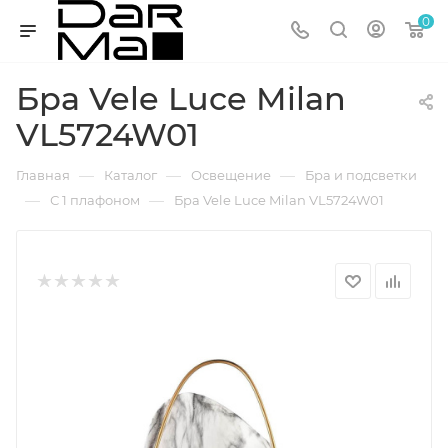
0
Бра Vele Luce Milan
VL5724W01
—
—
—
Главная
Каталог
Освещение
Бра и подсветки
—
—
С 1 плафоном
Бра Vele Luce Milan VL5724W01