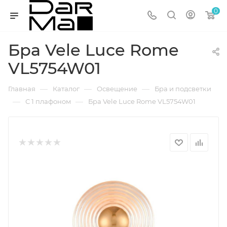
0
Бра Vele Luce Rome
VL5754W01
—
—
—
Главная
Каталог
Освещение
Бра и подсветки
—
—
С 1 плафоном
Бра Vele Luce Rome VL5754W01