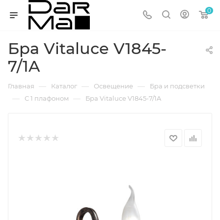
0
Бра Vitaluce V1845-
7/1A
—
—
—
Главная
Каталог
Освещение
Бра и подсветки
—
—
С 1 плафоном
Бра Vitaluce V1845-7/1A