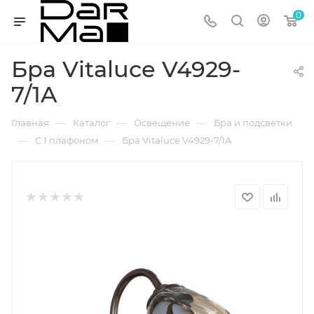
0
Бра Vitaluce V4929-
7/1A
—
—
—
Главная
Каталог
Освещение
Бра и подсветки
—
—
С 1 плафоном
Бра Vitaluce V4929-7/1A